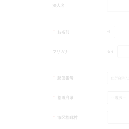
法人名
＊
お名前
姓
フリガナ
セイ
＊
郵便番号
＊
都道府県
＊
市区郡町村