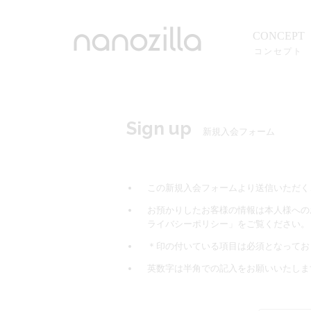
CONCEPT
コンセプト
Sign up
新規入会フォーム
この新規入会フォームより送信いただく
お預かりしたお客様の情報は本人様への
ライバシーポリシー」をご覧ください。
＊印の付いている項目は必須となってお
英数字は半角での記入をお願いいたしま