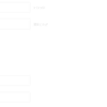
3-24-555
通販ビル4F